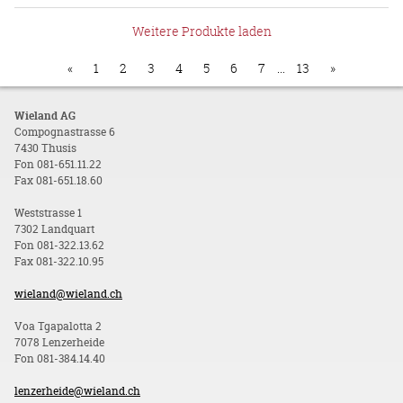
Weitere Produkte laden
«
1
2
3
4
5
6
7
...
13
»
Wieland AG
Compognastrasse 6
7430 Thusis
Fon 081-651.11.22
Fax 081-651.18.60
Weststrasse 1
7302 Landquart
Fon 081-322.13.62
Fax 081-322.10.95
wieland@wieland.ch
Voa Tgapalotta 2
7078 Lenzerheide
Fon 081-384.14.40
lenzerheide@wieland.ch