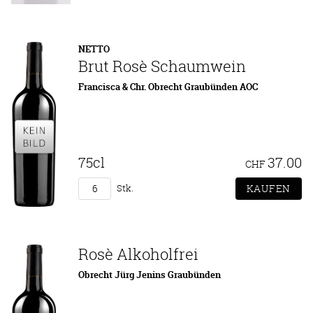
NETTO
Brut Rosè Schaumwein
Francisca & Chr. Obrecht Graubünden AOC
75cl
37.00
CHF
Stk.
Rosè Alkoholfrei
Obrecht Jürg Jenins Graubünden