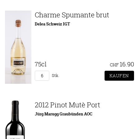
Charme Spumante brut
Delea Schweiz IGT
75cl
16.90
CHF
Stk.
2012 Pinot Mutè Port
Jürg Marugg Graubünden AOC