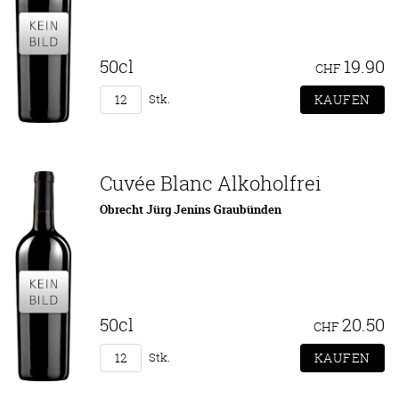
50cl
19.90
CHF
Stk.
Cuvée Blanc Alkoholfrei
Obrecht Jürg Jenins Graubünden
50cl
20.50
CHF
Stk.