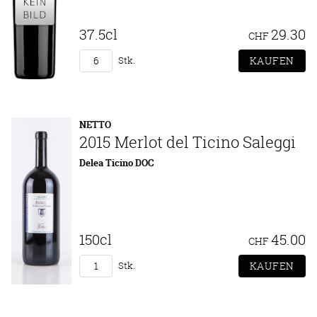
37.5cl
29.30
CHF
Stk.
NETTO
2015 Merlot del Ticino Saleggi
Delea Ticino DOC
150cl
45.00
CHF
Stk.