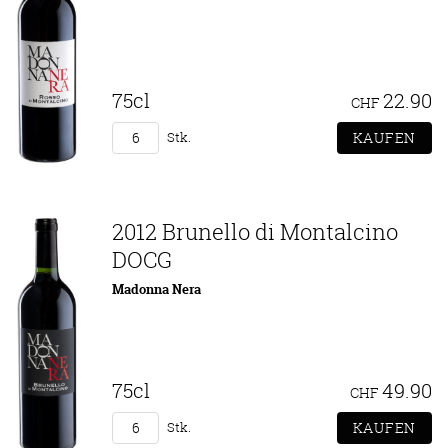
75cl
22.90
CHF
Stk.
2012 Brunello di Montalcino
DOCG
Madonna Nera
75cl
49.90
CHF
Stk.