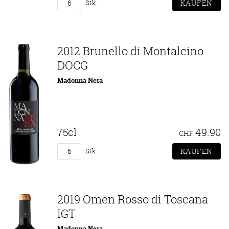
Stk.
2012 Brunello di Montalcino
DOCG
Madonna Nera
75cl
49.90
CHF
Stk.
2019 Omen Rosso di Toscana
IGT
Madonna Nera