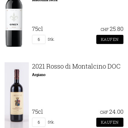
75cl
25.80
CHF
Stk.
2021 Rosso di Montalcino DOC
Argiano
75cl
24.00
CHF
Stk.