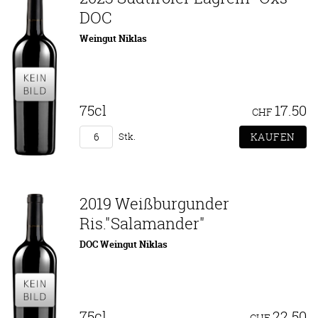
DOC
Weingut Niklas
75cl
17.50
CHF
Stk.
2019 Weißburgunder
Ris."Salamander"
DOC Weingut Niklas
75cl
22.50
CHF