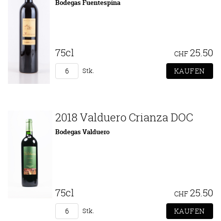
Bodegas Fuentespina
75cl
25.50
CHF
Stk.
2018 Valduero Crianza DOC
Bodegas Valduero
75cl
25.50
CHF
Stk.