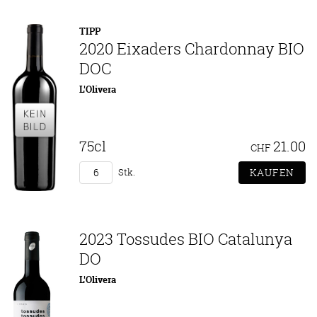
TIPP
2020 Eixaders Chardonnay BIO
DOC
L'Olivera
75cl
21.00
CHF
Stk.
2023 Tossudes BIO Catalunya
DO
L'Olivera