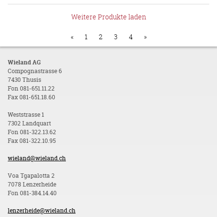
Weitere Produkte laden
«
1
2
3
4
»
Wieland AG
Compognastrasse 6
7430 Thusis
Fon 081-651.11.22
Fax 081-651.18.60
Weststrasse 1
7302 Landquart
Fon 081-322.13.62
Fax 081-322.10.95
wieland@wieland.ch
Voa Tgapalotta 2
7078 Lenzerheide
Fon 081-384.14.40
lenzerheide@wieland.ch