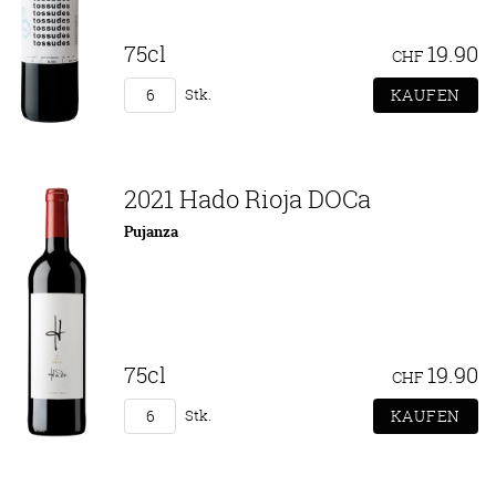
75cl
19.90
CHF
Stk.
2021 Hado Rioja DOCa
Pujanza
75cl
19.90
CHF
Stk.