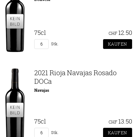
75cl
12.50
CHF
Stk.
2021 Rioja Navajas Rosado
DOCa
Navajas
75cl
13.50
CHF
Stk.