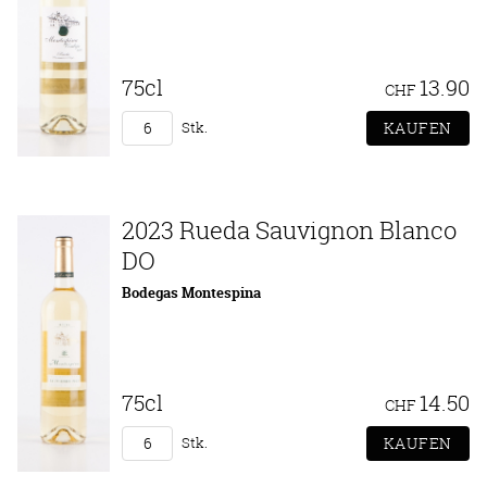
75cl
13.90
CHF
Stk.
2023 Rueda Sauvignon Blanco
DO
Bodegas Montespina
75cl
14.50
CHF
Stk.