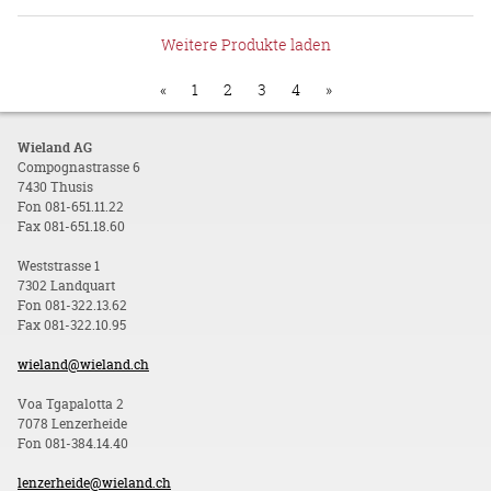
Weitere Produkte laden
«
1
2
3
4
»
Wieland AG
Compognastrasse 6
7430 Thusis
Fon 081-651.11.22
Fax 081-651.18.60
Weststrasse 1
7302 Landquart
Fon 081-322.13.62
Fax 081-322.10.95
wieland@wieland.ch
Voa Tgapalotta 2
7078 Lenzerheide
Fon 081-384.14.40
lenzerheide@wieland.ch