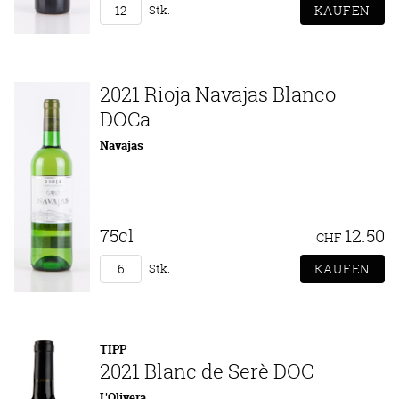
Stk.
2021 Rioja Navajas Blanco
DOCa
Navajas
75cl
12.50
CHF
Stk.
TIPP
2021 Blanc de Serè DOC
L'Olivera