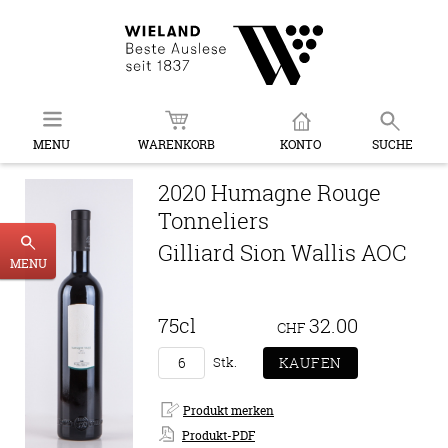
MENU
WARENKORB
KONTO
SUCHE
2020 Humagne Rouge
Tonneliers
Gilliard Sion Wallis AOC
MENU
75cl
32.00
CHF
Stk.
Produkt-PDF