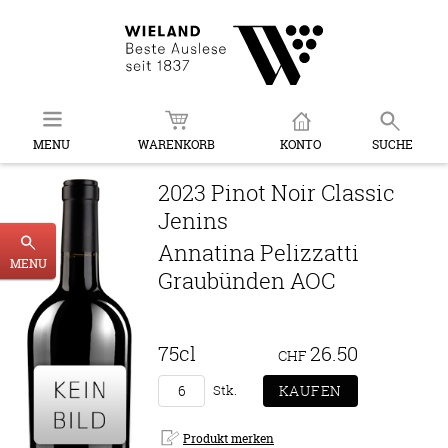
MENU
WARENKORB
KONTO
SUCHE
2023 Pinot Noir Classic
Jenins
Annatina Pelizzatti
MENU
Graubünden AOC
75cl
26.50
CHF
Stk.