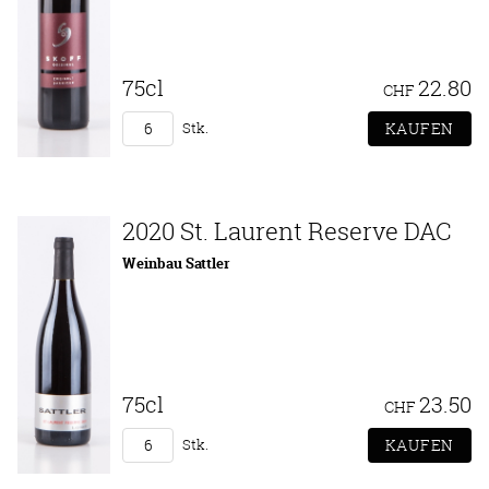
75cl
22.80
CHF
Stk.
2020 St. Laurent Reserve DAC
Weinbau Sattler
75cl
23.50
CHF
Stk.