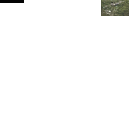
icella
assico
18.50
CHF
 Bertani
T