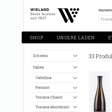
Startseite
SHOP
UNSERE LÄDEN
E
33 Produ
Schweiz
Italien
Valtellina
Piemont
Toscana-Chianti
Toscana-Montalcino