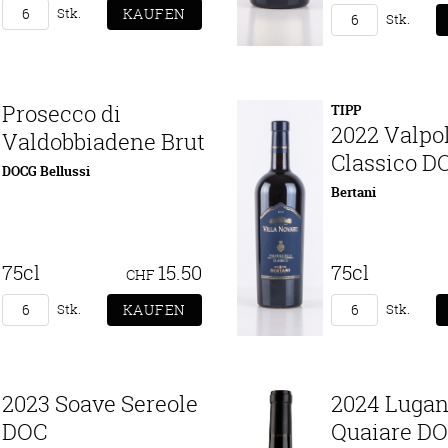
Stk.
Stk.
Prosecco di
TIPP
2022 Valpol
Valdobbiadene Brut
Classico D
DOCG Bellussi
Bertani
75cl
15.50
75cl
CHF
Stk.
Stk.
2023 Soave Sereole
2024 Lugan
DOC
Quaiare D