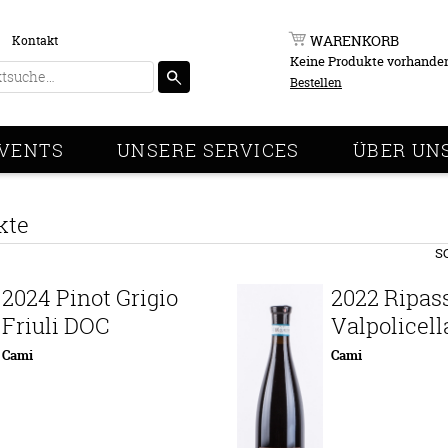
WARENKORB
Kontakt
Keine Produkte vorhande
Bestellen
VENTS
UNSERE SERVICES
ÜBER UN
kte
S
2024 Pinot Grigio
2022 Ripass
Friuli DOC
Valpolicel
Cami
Cami