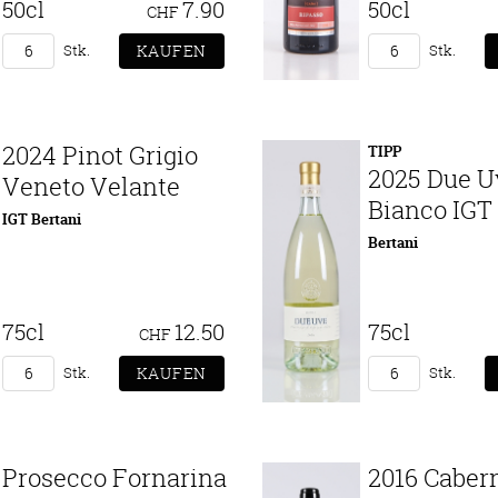
50cl
7.90
50cl
CHF
Stk.
Stk.
2024 Pinot Grigio
TIPP
2025 Due U
Veneto Velante
Bianco IGT
IGT Bertani
Bertani
75cl
12.50
75cl
CHF
Stk.
Stk.
Prosecco Fornarina
2016 Caber