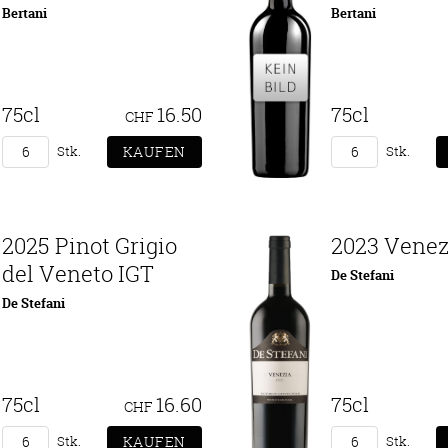
Bertani
Bertani
75cl
16.50
75cl
CHF
Stk.
Stk.
2025 Pinot Grigio
2023 Vene
del Veneto IGT
De Stefani
De Stefani
75cl
16.60
75cl
CHF
Stk.
Stk.