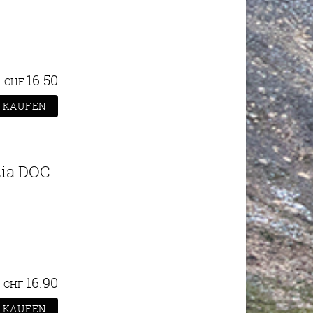
16.50
CHF
zia DOC
16.90
CHF