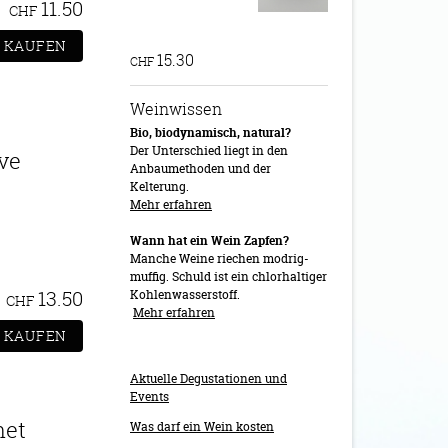
11.50
CHF
15.30
CHF
Weinwissen
Bio, biodynamisch, natural?
Der Unterschied liegt in den
ve
Anbaumethoden und der
Kelterung.
Mehr erfahren
Wann hat ein Wein Zapfen?
Manche Weine riechen modrig-
muffig. Schuld ist ein chlorhaltiger
13.50
Kohlenwasserstoff.
CHF
Mehr erfahren
Aktuelle Degustationen und
Events
net
Was darf ein Wein kosten