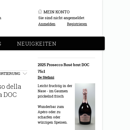
MEIN KONTO
n
Sie sind nicht angemeldet
Anmelden
Registrieren
S
NEUIGKEITEN
2025 Prosecco Rosé brut DOC
75cl
ORTIERUNG
De Stefani
o della
Leicht fruchtig in der
Nase - im Gaumen
la DOC
prickelnd frisch
Wunderbar zum
Apéro oder zu
scharfen oder
würzigen Speisen.