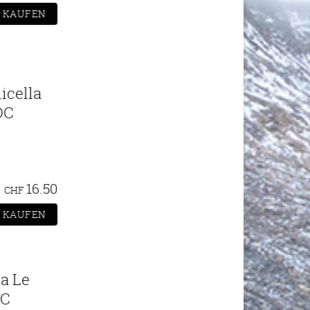
icella
OC
16.50
CHF
a Le
OC