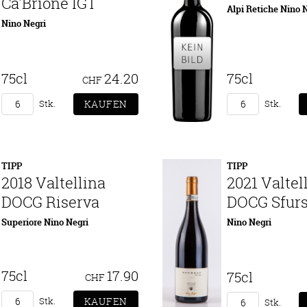
Ca'Brione IGT
Alpi Retiche Nino 
Nino Negri
75cl
24.20
75cl
CHF
Stk.
Stk.
TIPP
TIPP
2018 Valtellina
2021 Valtel
DOCG Riserva
DOCG Sfurs
Superiore Nino Negri
Nino Negri
75cl
17.90
75cl
CHF
Stk.
Stk.