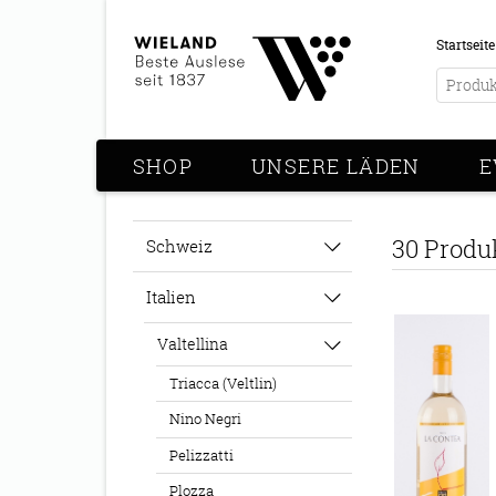
Startseite
SHOP
UNSERE LÄDEN
E
30 Produ
Schweiz
Italien
Valtellina
Triacca (Veltlin)
Nino Negri
Pelizzatti
Plozza