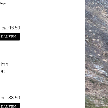
Negri
15.50
CHF
lina
at
33.50
CHF