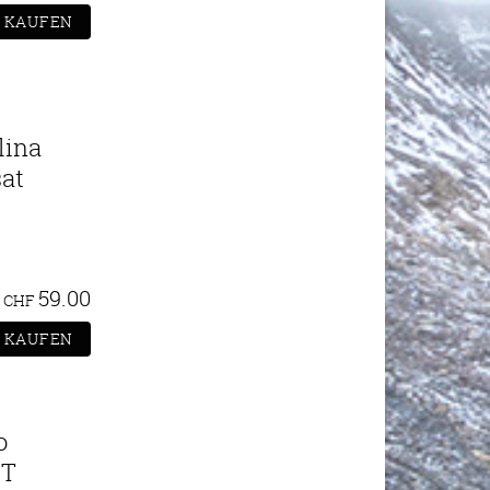
lina
at
59.00
CHF
o
GT