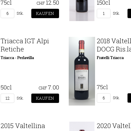
75cl
12.50
150cl
CHF
Stk.
Stk.
Triacca IGT Alpi
2018 Valtel
Retiche
DOCG Ris.l
Triacca - Perlavilla
Fratelli Triacca
75cl
50cl
7.00
CHF
Stk.
Stk.
2015 Valtellina
2020 Valtel