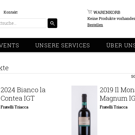
WARENKORB
Kontakt
Keine Produkte vorhande
Bestellen
VENTS
UNSERE SERVICES
ÜBER UN
kte
S
2024 Bianco la
2019 Il Mon
Contea IGT
Magnum I
Fratelli Triacca
Fratelli Triacca