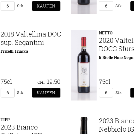
Stk.
Stk.
2018 Valtellina DOC
NETTO
2020 Valtel
sup. Segantini
DOCG Sfurs
Fratelli Triacca
5-Stelle Nino Negri
75cl
19.50
75cl
CHF
Stk.
Stk.
2023 Bianc
TIPP
2023 Bianco
Nebbiolo I