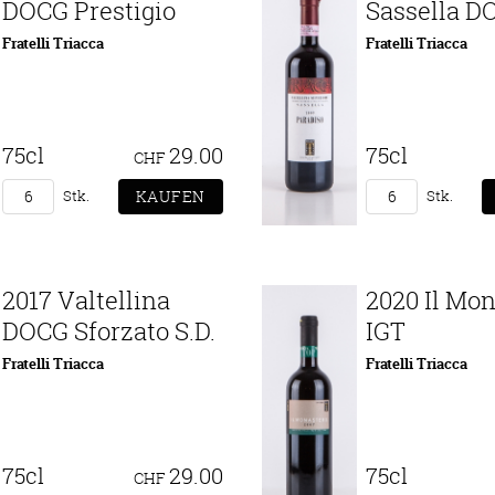
DOCG Prestigio
Sassella D
Fratelli Triacca
Fratelli Triacca
75cl
29.00
75cl
CHF
Stk.
Stk.
2017 Valtellina
2020 Il Mo
DOCG Sforzato S.D.
IGT
Fratelli Triacca
Fratelli Triacca
75cl
29.00
75cl
CHF