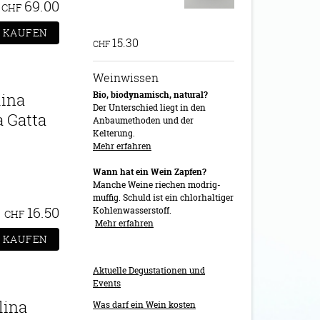
69.00
CHF
15.30
CHF
Weinwissen
Bio, biodynamisch, natural?
lina
Der Unterschied liegt in den
a Gatta
Anbaumethoden und der
Kelterung.
Mehr erfahren
Wann hat ein Wein Zapfen?
Manche Weine riechen modrig-
muffig. Schuld ist ein chlorhaltiger
16.50
Kohlenwasserstoff.
CHF
Mehr erfahren
Aktuelle Degustationen und
Events
lina
Was darf ein Wein kosten