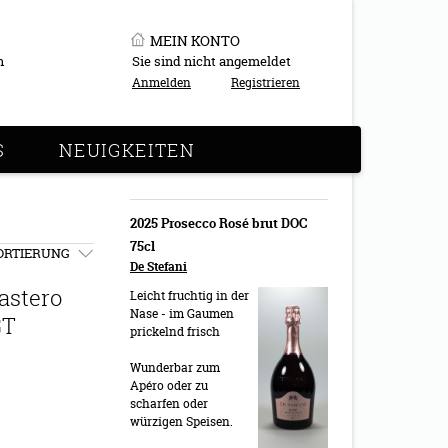
MEIN KONTO
n
Sie sind nicht angemeldet
Anmelden
Registrieren
S
NEUIGKEITEN
2025 Prosecco Rosé brut DOC
75cl
ORTIERUNG
De Stefani
astero
Leicht fruchtig in der
Nase - im Gaumen
GT
prickelnd frisch
Wunderbar zum
Apéro oder zu
scharfen oder
würzigen Speisen.