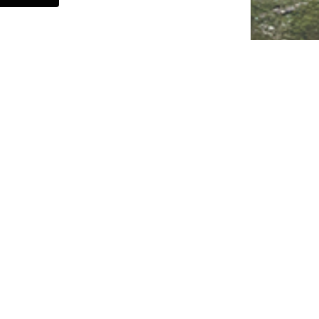
lina
ense
19.20
CHF
lina
eto
algella