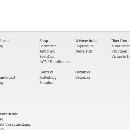
Thusis
Shop
Weitere Infos
Über Uns
tag
Sortiment
Impressum
Mitarbeiter
Aktionen
Newsletter
Vinothek
Bestellen
Virtuelle T
AGB / Konditionen
Kontakt
Getränke
Landquart
Mitteilung
Getränke
tag
Standort
Lenzerheide
ag
auf Voranmeldung,
 40