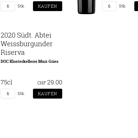
Stk.
Stk.
2020 Südt. Abtei
Weissburgunder
Riserva
DOC Klosterkellerei Muri-Gries
75cl
29.00
CHF
Stk.