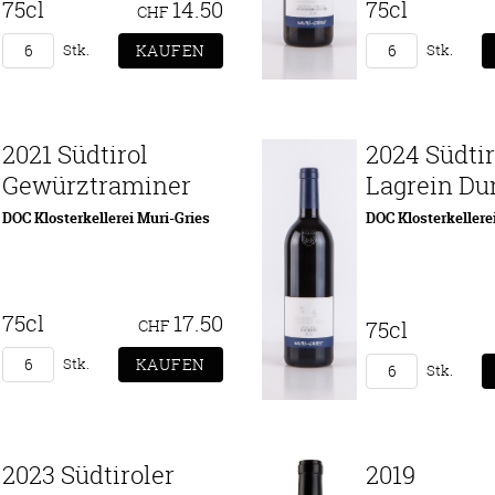
75cl
14.50
75cl
CHF
Stk.
Stk.
2021 Südtirol
2024 Südtir
Gewürztraminer
Lagrein Du
DOC Klosterkellerei Muri-Gries
DOC Klosterkellere
75cl
17.50
CHF
75cl
Stk.
Stk.
2023 Südtiroler
2019