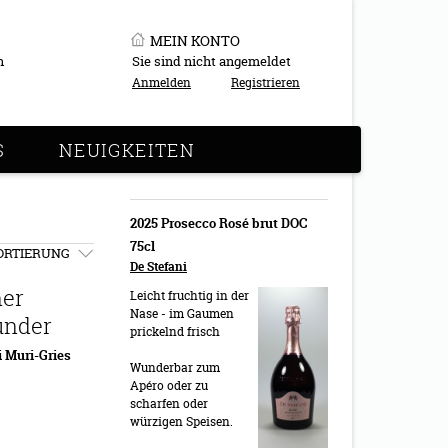
MEIN KONTO
n
Sie sind nicht angemeldet
Anmelden
Registrieren
S
NEUIGKEITEN
2025 Prosecco Rosé brut DOC
75cl
ORTIERUNG
De Stefani
ner
Leicht fruchtig in der
Nase - im Gaumen
under
prickelnd frisch
i Muri-Gries
Wunderbar zum
Apéro oder zu
scharfen oder
würzigen Speisen.