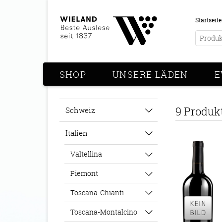
Startseite
SHOP
UNSERE LÄDEN
E
9 Produk
Schweiz
Italien
Valtellina
Piemont
Toscana-Chianti
Toscana-Montalcino