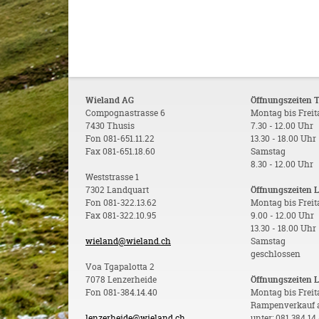
Wieland AG
Öffnungszeiten 
Compognastrasse 6
Montag bis Frei
7430 Thusis
7.30 - 12.00 Uhr
Fon 081-651.11.22
13.30 - 18.00 Uhr
Fax 081-651.18.60
Samstag
8.30 - 12.00 Uhr
Weststrasse 1
7302 Landquart
Öffnungszeiten 
Fon 081-322.13.62
Montag bis Frei
Fax 081-322.10.95
9.00 - 12.00 Uhr
13.30 - 18.00 Uhr
wieland@wieland.ch
Samstag
geschlossen
Voa Tgapalotta 2
7078 Lenzerheide
Öffnungszeiten 
Fon 081-384.14.40
Montag bis Freit
Rampenverkauf 
lenzerheide@wieland.ch
unter: 081 384 14