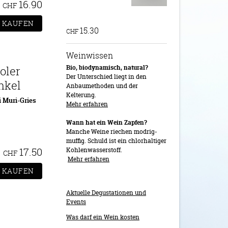
16.90
CHF
15.30
CHF
Weinwissen
Bio, biodynamisch, natural?
oler
Der Unterschied liegt in den
nkel
Anbaumethoden und der
Kelterung.
i Muri-Gries
Mehr erfahren
Wann hat ein Wein Zapfen?
Manche Weine riechen modrig-
muffig. Schuld ist ein chlorhaltiger
17.50
Kohlenwasserstoff.
CHF
Mehr erfahren
Aktuelle Degustationen und
Events
Was darf ein Wein kosten