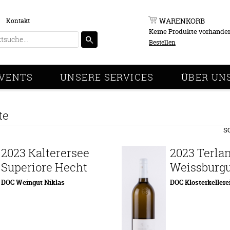
WARENKORB
Kontakt
Keine Produkte vorhande
Bestellen
VENTS
UNSERE SERVICES
ÜBER UN
te
S
2023 Kalterersee
2023 Terla
Superiore Hecht
Weissburg
DOC Weingut Niklas
DOC Klosterkellere