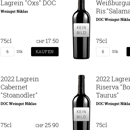
Lagrein "Oxs" DOC
Weißburgu
Ris."Salam
Weingut Niklas
DOC Weingut Nikl
75cl
17.50
75cl
CHF
Stk.
Stk.
2022 Lagrein
2022 Lagre
Cabernet
Riserva "B
"Stoanodler"
Taurus"
DOC Weingut Niklas
DOC Weingut Nikl
75cl
25.90
75cl
CHF