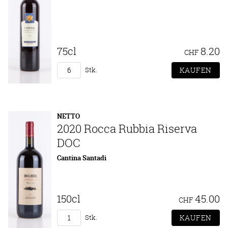
75cl
8.20
CHF
Stk.
NETTO
2020 Rocca Rubbia Riserva
DOC
Cantina Santadi
150cl
45.00
CHF
Stk.