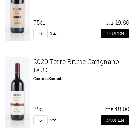
75cl
19.80
CHF
Stk.
2020 Terre Brune Carignano
DOC
Cantina Santadi
75cl
48.00
CHF
Stk.