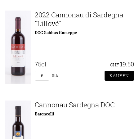
2022 Cannonau di Sardegna
"Lillové"
DOC Gabbas Giuseppe
75cl
19.50
CHF
Stk.
Cannonau Sardegna DOC
Baroncelli