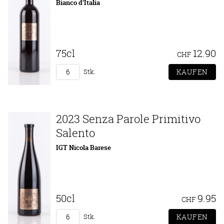
Bianco d'Italia
75cl
12.90
CHF
Stk.
2023 Senza Parole Primitivo
Salento
IGT Nicola Barese
50cl
9.95
CHF
Stk.