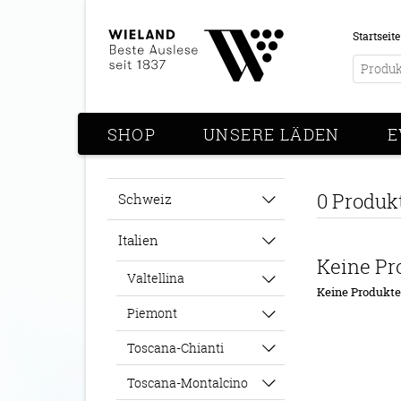
Startseite
SHOP
UNSERE LÄDEN
E
0 Produk
Schweiz
Italien
Keine Pr
Valtellina
Keine Produkt
Piemont
Toscana-Chianti
Toscana-Montalcino