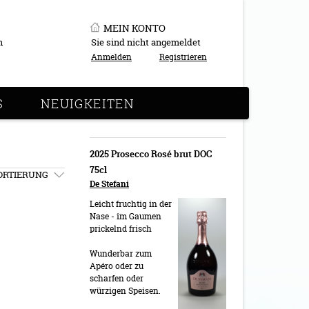
MEIN KONTO
n
Sie sind nicht angemeldet
Anmelden
Registrieren
S
NEUIGKEITEN
2025 Prosecco Rosé brut DOC
75cl
ORTIERUNG
De Stefani
Leicht fruchtig in der
Nase - im Gaumen
prickelnd frisch
Wunderbar zum
Apéro oder zu
scharfen oder
würzigen Speisen.