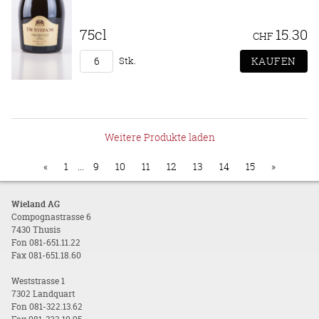
75cl
15.30
CHF
Stk.
Weitere Produkte laden
«
1
...
9
10
11
12
13
14
15
»
Wieland AG
Compognastrasse 6
7430 Thusis
Fon 081-651.11.22
Fax 081-651.18.60
Weststrasse 1
7302 Landquart
Fon 081-322.13.62