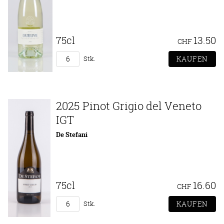
75cl
13.50
CHF
Stk.
2025 Pinot Grigio del Veneto
IGT
De Stefani
75cl
16.60
CHF
Stk.