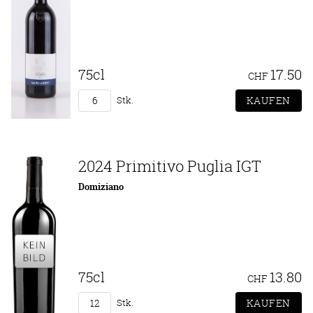
75cl
17.50
CHF
Stk.
2024 Primitivo Puglia IGT
Domiziano
75cl
13.80
CHF
Stk.