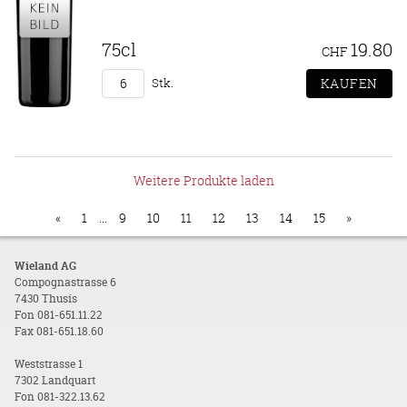
75cl
19.80
CHF
Stk.
Weitere Produkte laden
«
1
...
9
10
11
12
13
14
15
»
Wieland AG
Compognastrasse 6
7430 Thusis
Fon 081-651.11.22
Fax 081-651.18.60
Weststrasse 1
7302 Landquart
Fon 081-322.13.62