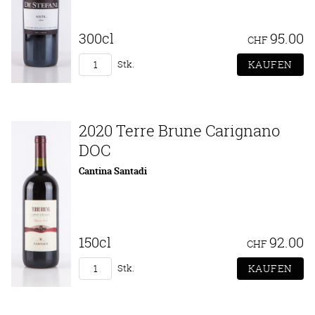
300cl
95.00
CHF
Stk.
2020 Terre Brune Carignano
DOC
Cantina Santadi
150cl
92.00
CHF
Stk.