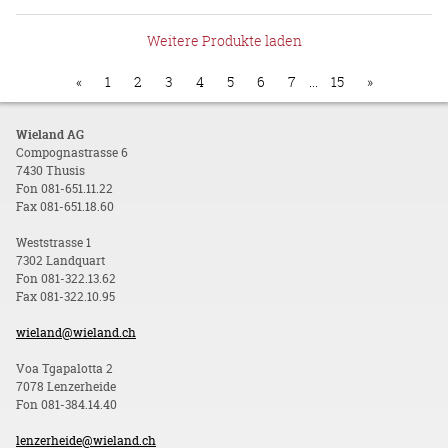
Weitere Produkte laden
«
1
2
3
4
5
6
7
...
15
»
Wieland AG
Compognastrasse 6
7430 Thusis
Fon 081-651.11.22
Fax 081-651.18.60
Weststrasse 1
7302 Landquart
Fon 081-322.13.62
Fax 081-322.10.95
wieland@wieland.ch
Voa Tgapalotta 2
7078 Lenzerheide
Fon 081-384.14.40
lenzerheide@wieland.ch