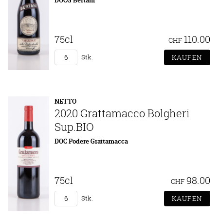
DOCG Bertani
75cl
110.00
CHF
Stk.
NETTO
2020 Grattamacco Bolgheri
Sup.BIO
DOC Podere Grattamacca
75cl
98.00
CHF
Stk.