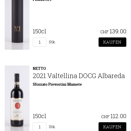
150cl
139.00
CHF
Stk.
NETTO
2021 Valtellina DOCG Albareda
Sforzato Prevostini Mamete
150cl
112.00
CHF
Stk.