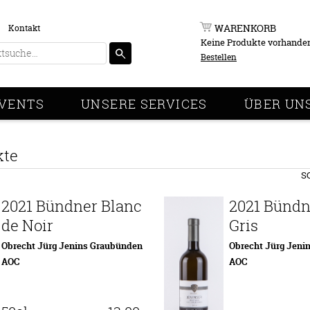
WARENKORB
Kontakt
Keine Produkte vorhande
Bestellen
VENTS
UNSERE SERVICES
ÜBER UN
kte
S
2021 Bündner Blanc
2021 Bündn
de Noir
Gris
Obrecht Jürg Jenins Graubünden
Obrecht Jürg Jeni
AOC
AOC