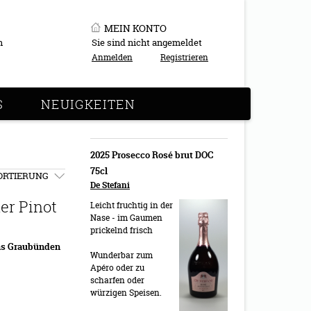
MEIN KONTO
n
Sie sind nicht angemeldet
Anmelden
Registrieren
S
NEUIGKEITEN
2025 Prosecco Rosé brut DOC
75cl
ORTIERUNG
De Stefani
er Pinot
Leicht fruchtig in der
Nase - im Gaumen
prickelnd frisch
ns Graubünden
Wunderbar zum
Apéro oder zu
scharfen oder
würzigen Speisen.