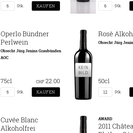
Stk.
Stk.
Operlo Bündner
Rosè Alkoh
Perlwein
Obrecht Jürg Jeni
Obrecht Jürg Jenins Graubünden
AOC
75cl
22.00
50cl
CHF
Stk.
Stk.
Cuvée Blanc
AWARD
2011 Châte
Alkoholfrei