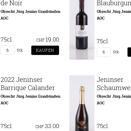
de Noir
Blauburgu
Obrecht Jürg Jenins Graubünden
Obrecht Jürg Jeni
AOC
AOC
75cl
19.00
CHF
75cl
Stk.
Stk.
2022 Jeninser
Jeninser
Barrique Calander
Schaumwe
Obrecht Jürg Jenins Graubünden
Obrecht Jürg Jeni
AOC
AOC
75cl
33.00
75cl
CHF