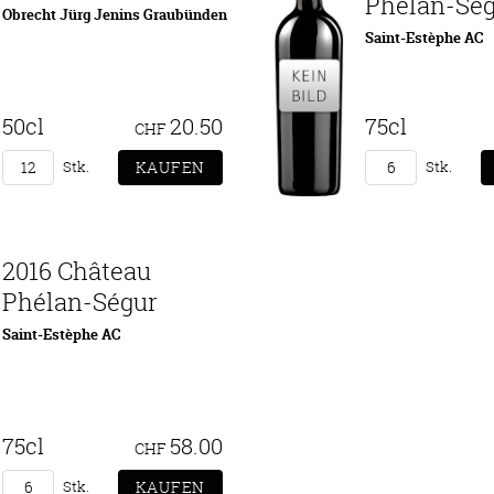
Phélan-Sé
Obrecht Jürg Jenins Graubünden
Saint-Estèphe AC
50cl
20.50
75cl
CHF
Stk.
Stk.
2016 Château
Phélan-Ségur
Saint-Estèphe AC
75cl
58.00
CHF
Stk.