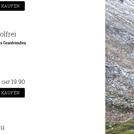
olfrei
ns Graubünden
19.90
CHF
au