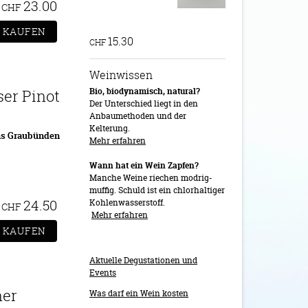
23.00
CHF
15.30
CHF
Weinwissen
Bio, biodynamisch, natural?
ser Pinot
Der Unterschied liegt in den
Anbaumethoden und der
Kelterung.
ns Graubünden
Mehr erfahren
Wann hat ein Wein Zapfen?
Manche Weine riechen modrig-
muffig. Schuld ist ein chlorhaltiger
24.50
Kohlenwasserstoff.
CHF
Mehr erfahren
Aktuelle Degustationen und
Events
ner
Was darf ein Wein kosten