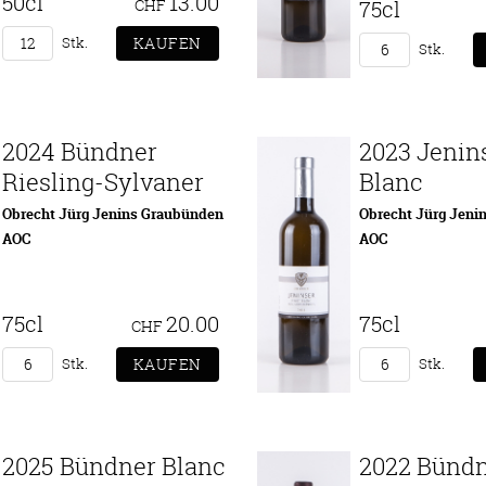
50cl
13.00
CHF
75cl
Stk.
Stk.
2024 Bündner
2023 Jenin
Riesling-Sylvaner
Blanc
Obrecht Jürg Jenins Graubünden
Obrecht Jürg Jeni
AOC
AOC
75cl
20.00
75cl
CHF
Stk.
Stk.
2025 Bündner Blanc
2022 Bünd