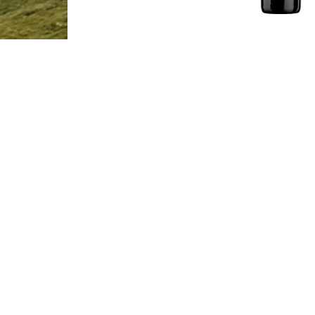
Wieland AG
Öffnungszeiten 
Compognastrasse 6
Montag bis Frei
7430 Thusis
7.30 - 12.00 Uhr
Fon 081-651.11.22
13.30 - 18.00 Uhr
Fax 081-651.18.60
Samstag
8.30 - 12.00 Uhr
Weststrasse 1
7302 Landquart
Öffnungszeiten 
Fon 081-322.13.62
Montag bis Frei
Fax 081-322.10.95
9.00 - 12.00 Uhr