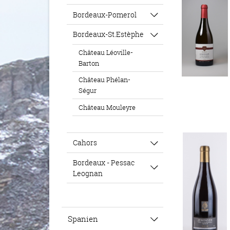
Bordeaux-Pomerol
Bordeaux-St.Estèphe
Château Léoville-
Barton
Château Phélan-
Ségur
Château Mouleyre
Cahors
Bordeaux - Pessac
Leognan
Spanien