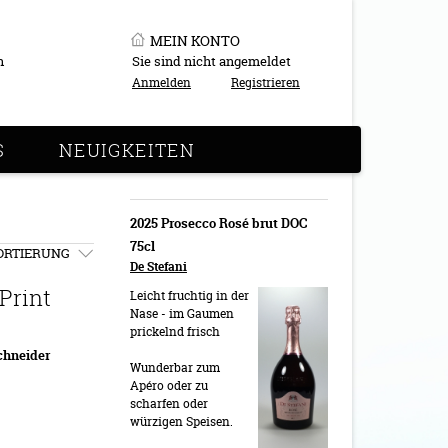
MEIN KONTO
n
Sie sind nicht angemeldet
Anmelden
Registrieren
S
NEUIGKEITEN
2025 Prosecco Rosé brut DOC
75cl
ORTIERUNG
De Stefani
Print
Leicht fruchtig in der
Nase - im Gaumen
prickelnd frisch
chneider
Wunderbar zum
Apéro oder zu
scharfen oder
würzigen Speisen.