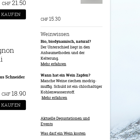
21.50
CHF
15.30
CHF
Weinwissen
Bio, biodynamisch, natural?
Der Unterschied liegt in den
gnon
Anbaumethoden und der
i
Kelterung.
Mehr erfahren
Wann hat ein Wein Zapfen?
us Schneider
Manche Weine riechen modrig-
muffig. Schuld ist ein chlorhaltiger
18.90
Kohlenwasserstoff.
CHF
Mehr erfahren
Aktuelle Degustationen und
Events
Was darf ein Wein kosten