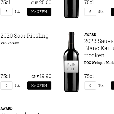
75cl
25.00
75cl
CHF
Stk.
Stk.
2020 Saar Riesling
AWARD
2023 Sauvi
Van Volxem
Blanc Kaitu
trocken
DOC Weingut Mark
75cl
19.90
75cl
CHF
Stk.
Stk.
AWARD