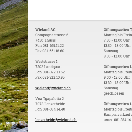
Wieland AG
Öffnungszeiten 
Compognastrasse 6
Montag bis Frei
7430 Thusis
7.30 - 12.00 Uhr
Fon 081-651.11.22
13.30 - 18.00 Uhr
Fax 081-651.18.60
Samstag
8.30 - 12.00 Uhr
Weststrasse 1
7302 Landquart
Öffnungszeiten 
Fon 081-322.13.62
Montag bis Frei
Fax 081-322.10.95
9.00 - 12.00 Uhr
13.30 - 18.00 Uhr
wieland@wieland.ch
Samstag
geschlossen
Voa Tgapalotta 2
7078 Lenzerheide
Öffnungszeiten 
Fon 081-384.14.40
Montag bis Freit
Rampenverkauf 
lenzerheide@wieland.ch
unter: 081 384 14