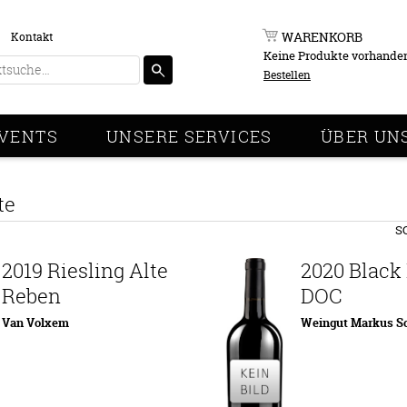
WARENKORB
Kontakt
Keine Produkte vorhande
Bestellen
VENTS
UNSERE SERVICES
ÜBER UN
te
S
2019 Riesling Alte
2020 Black 
Reben
DOC
Van Volxem
Weingut Markus S