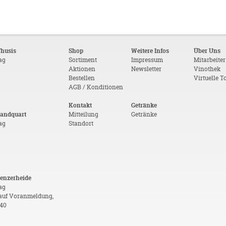
Thusis
Shop
Weitere Infos
Über Uns
tag
Sortiment
Impressum
Mitarbeiter
Aktionen
Newsletter
Vinothek
Bestellen
Virtuelle T
AGB / Konditionen
Kontakt
Getränke
Landquart
Mitteilung
Getränke
tag
Standort
Lenzerheide
ag
auf Voranmeldung,
 40