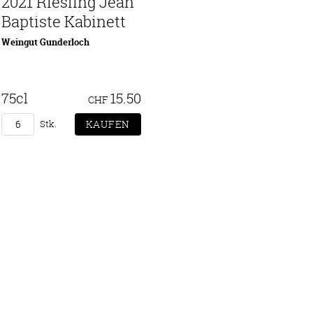
2021 Riesling Jean
Baptiste Kabinett
Weingut Gunderloch
75cl
15.50
CHF
Stk.