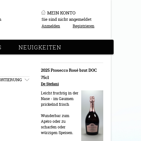
MEIN KONTO
n
Sie sind nicht angemeldet
Anmelden
Registrieren
S
NEUIGKEITEN
2025 Prosecco Rosé brut DOC
75cl
ORTIERUNG
De Stefani
Leicht fruchtig in der
Nase - im Gaumen
prickelnd frisch
Wunderbar zum
Apéro oder zu
scharfen oder
würzigen Speisen.