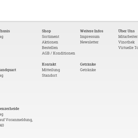
Thusis
Shop
Weitere Infos
Über Uns
tag
Sortiment
Impressum
Mitarbeiter
Aktionen
Newsletter
Vinothek
Bestellen
Virtuelle T
AGB / Konditionen
Kontakt
Getränke
Landquart
Mitteilung
Getränke
tag
Standort
Lenzerheide
ag
auf Voranmeldung,
 40