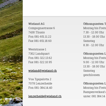
Wieland AG
Öffnungszeiten 
Compognastrasse 6
Montag bis Frei
7430 Thusis
7.30 - 12.00 Uhr
Fon 081-651.11.22
13.30 - 18.00 Uhr
Fax 081-651.18.60
Samstag
8.30 - 12.00 Uhr
Weststrasse 1
7302 Landquart
Öffnungszeiten 
Fon 081-322.13.62
Montag bis Frei
Fax 081-322.10.95
9.00 - 12.00 Uhr
13.30 - 18.00 Uhr
wieland@wieland.ch
Samstag
geschlossen
Voa Tgapalotta 2
7078 Lenzerheide
Öffnungszeiten 
Fon 081-384.14.40
Montag bis Freit
Rampenverkauf 
lenzerheide@wieland.ch
unter: 081 384 14