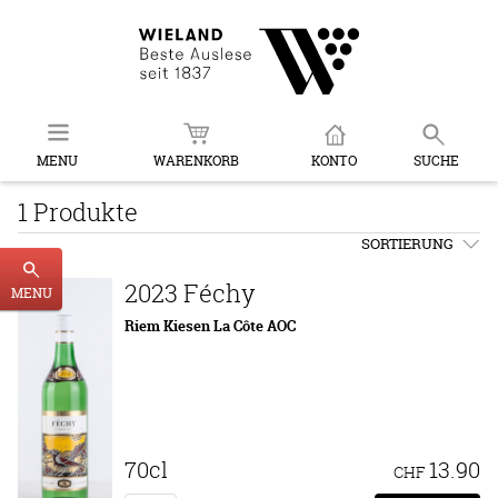
MENU
WARENKORB
KONTO
SUCHE
1 Produkte
SORTIERUNG
2023 Féchy
MENU
Riem Kiesen La Côte AOC
70cl
13.90
CHF