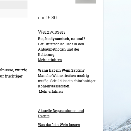
15.30
CHF
Weinwissen
Bio, biodynamisch, natural?
Der Unterschied liegt in den
Anbaumethoden und der
Kelterung.
Mehr erfahren
elnüsse, würzig
Wann hat ein Wein Zapfen?
Manche Weine riechen modrig-
ur fruchtiger
muffig. Schuld ist ein chlorhaltiger
Kohlenwasserstoff.
Mehr erfahren
Aktuelle Degustationen und
Events
Was darf ein Wein kosten