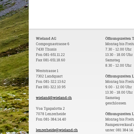
Wieland AG
Öffnungszeiten 
Compognastrasse 6
Montag bis Frei
7430 Thusis
7.30 - 12.00 Uhr
Fon 081-651.11.22
13.30 - 18.00 Uhr
Fax 081-651.18.60
Samstag
8.30 - 12.00 Uhr
Weststrasse 1
7302 Landquart
Öffnungszeiten 
Fon 081-322.13.62
Montag bis Frei
Fax 081-322.10.95
9.00 - 12.00 Uhr
13.30 - 18.00 Uhr
wieland@wieland.ch
Samstag
geschlossen
Voa Tgapalotta 2
7078 Lenzerheide
Öffnungszeiten 
Fon 081-384.14.40
Montag bis Freit
Rampenverkauf 
lenzerheide@wieland.ch
unter: 081 384 14