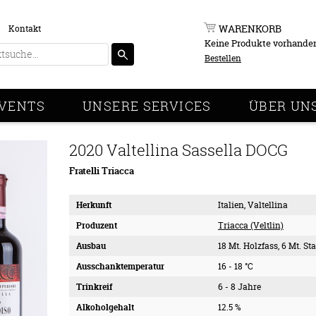
WARENKORB
Kontakt
Keine Produkte vorhande
Bestellen
VENTS
UNSERE SERVICES
ÜBER UN
2020 Valtellina Sassella DOCG
Fratelli Triacca
Herkunft
Italien, Valtellina
Produzent
Triacca (Veltlin)
Ausbau
18 Mt. Holzfass, 6 Mt. St
Ausschanktemperatur
16 - 18 °C
Trinkreif
6 - 8 Jahre
Alkoholgehalt
12.5 %