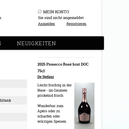
MEIN KONTO
n
Sie sind nicht angemeldet
Anmelden
Registrieren
S
NEUIGKEITEN
2025 Prosecco Rosé brut DOC
75cl
De Stefani
Leicht fruchtig in der
Nase - im Gaumen
prickelnd frisch
ahltank
Wunderbar zum
Apéro oder zu
scharfen oder
würzigen Speisen.