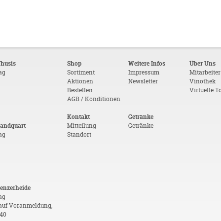
Thusis
Shop
Weitere Infos
Über Uns
tag
Sortiment
Impressum
Mitarbeiter
Aktionen
Newsletter
Vinothek
Bestellen
Virtuelle T
AGB / Konditionen
Kontakt
Getränke
Landquart
Mitteilung
Getränke
tag
Standort
Lenzerheide
ag
auf Voranmeldung,
 40