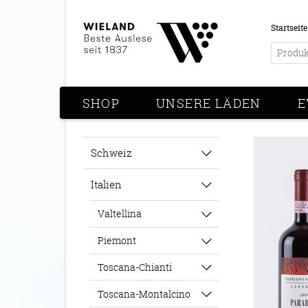
Startseite
SHOP
UNSERE LÄDEN
E
Schweiz
Italien
Valtellina
Piemont
Toscana-Chianti
Toscana-Montalcino