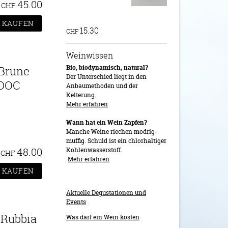
45.00
CHF
15.30
CHF
Weinwissen
Bio, biodynamisch, natural?
 Brune
Der Unterschied liegt in den
 DOC
Anbaumethoden und der
Kelterung.
Mehr erfahren
Wann hat ein Wein Zapfen?
Manche Weine riechen modrig-
muffig. Schuld ist ein chlorhaltiger
48.00
Kohlenwasserstoff.
CHF
Mehr erfahren
Aktuelle Degustationen und
Events
 Rubbia
Was darf ein Wein kosten