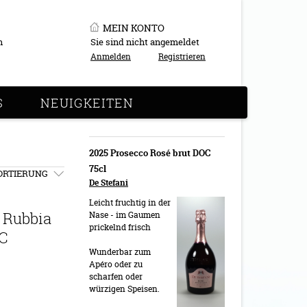
MEIN KONTO
n
Sie sind nicht angemeldet
Anmelden
Registrieren
S
NEUIGKEITEN
2025 Prosecco Rosé brut DOC
75cl
ORTIERUNG
De Stefani
Leicht fruchtig in der
 Rubbia
Nase - im Gaumen
prickelnd frisch
C
Wunderbar zum
Apéro oder zu
scharfen oder
würzigen Speisen.