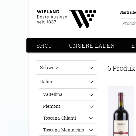
Startseite
SHOP
UNSERE LÄDEN
E
6 Produk
Schweiz
Italien
Valtellina
Piemont
Toscana-Chianti
Toscana-Montalcino