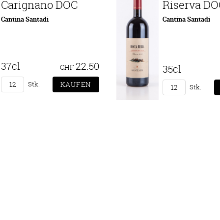
Carignano DOC
Riserva DO
Cantina Santadi
Cantina Santadi
37cl
22.50
CHF
35cl
Stk.
Stk.