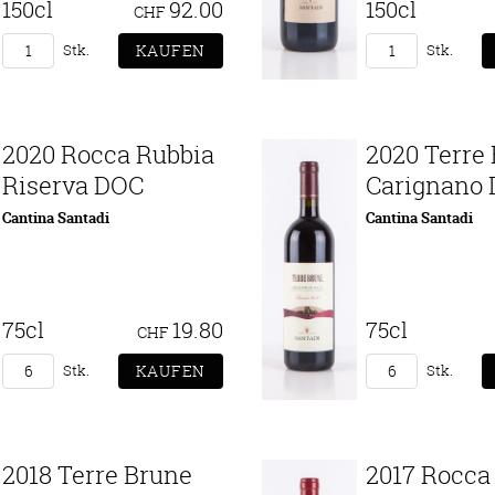
150cl
92.00
150cl
CHF
Stk.
Stk.
2020 Rocca Rubbia
2020 Terre
Riserva DOC
Carignano
Cantina Santadi
Cantina Santadi
75cl
19.80
75cl
CHF
Stk.
Stk.
2018 Terre Brune
2017 Rocca