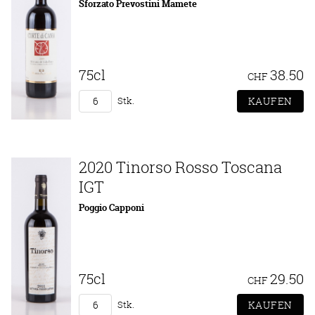
Sforzato Prevostini Mamete
75cl
38.50
CHF
Stk.
2020 Tinorso Rosso Toscana
IGT
Poggio Capponi
75cl
29.50
CHF
Stk.