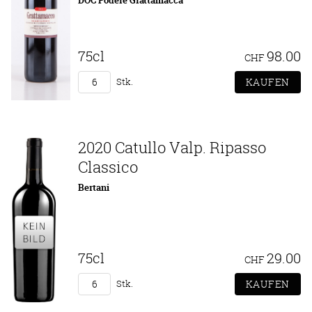
DOC Podere Grattamacca
75cl
98.00
CHF
Stk.
2020 Catullo Valp. Ripasso
Classico
Bertani
75cl
29.00
CHF
Stk.