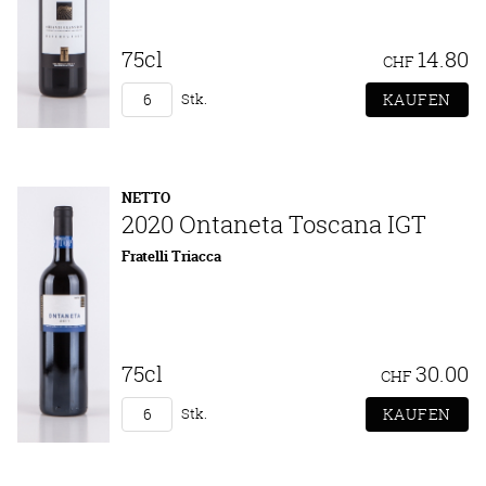
75cl
14.80
CHF
Stk.
NETTO
2020 Ontaneta Toscana IGT
Fratelli Triacca
75cl
30.00
CHF
Stk.