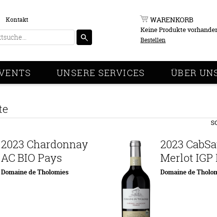
WARENKORB
Kontakt
Keine Produkte vorhande
Bestellen
VENTS
UNSERE SERVICES
ÜBER UN
te
S
2023 Chardonnay
2023 CabSa
AC BIO Pays
Merlot IGP
Domaine de Tholomies
Domaine de Tholo