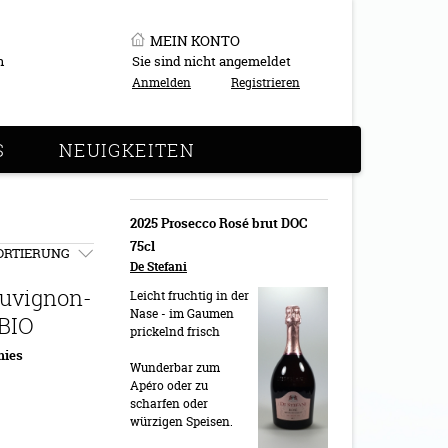
MEIN KONTO
n
Sie sind nicht angemeldet
Anmelden
Registrieren
S
NEUIGKEITEN
2025 Prosecco Rosé brut DOC
75cl
ORTIERUNG
De Stefani
uvignon-
Leicht fruchtig in der
Nase - im Gaumen
 BIO
prickelnd frisch
mies
Wunderbar zum
Apéro oder zu
scharfen oder
würzigen Speisen.