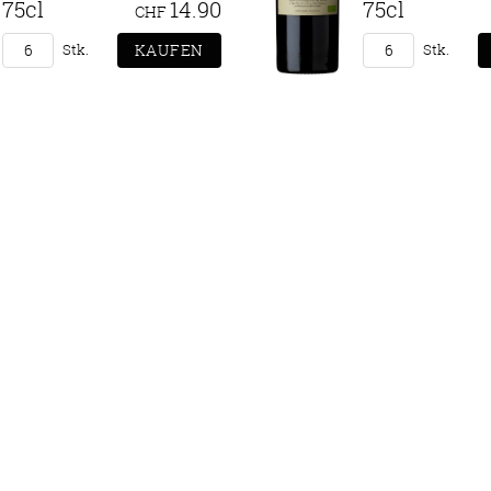
75cl
14.90
75cl
CHF
Stk.
Stk.