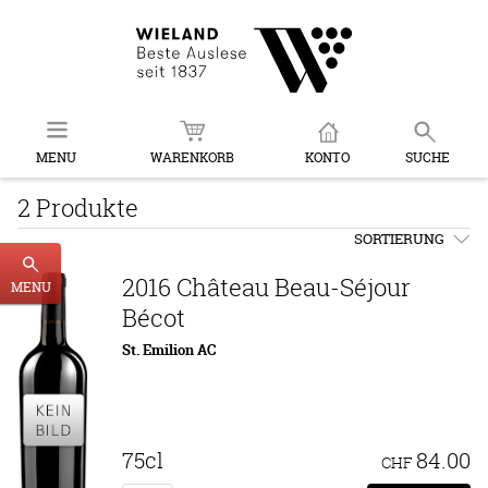
MENU
WARENKORB
KONTO
SUCHE
2 Produkte
SORTIERUNG
2016 Château Beau-Séjour
MENU
Bécot
St. Emilion AC
75cl
84.00
CHF