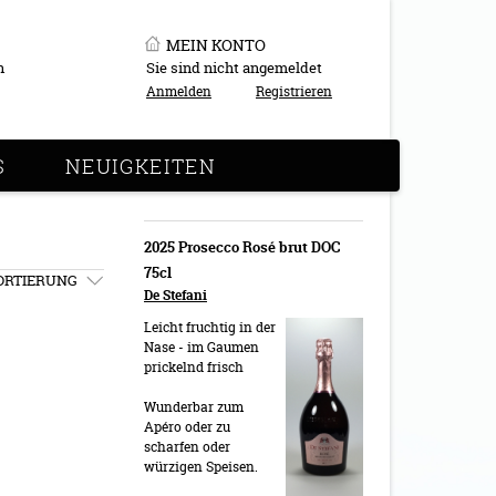
MEIN KONTO
n
Sie sind nicht angemeldet
Anmelden
Registrieren
S
NEUIGKEITEN
2025 Prosecco Rosé brut DOC
75cl
ORTIERUNG
De Stefani
Leicht fruchtig in der
Nase - im Gaumen
prickelnd frisch
Wunderbar zum
Apéro oder zu
scharfen oder
würzigen Speisen.