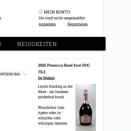
MEIN KONTO
n
Sie sind nicht angemeldet
Anmelden
Registrieren
S
NEUIGKEITEN
2025 Prosecco Rosé brut DOC
75cl
ORTIERUNG
De Stefani
Leicht fruchtig in der
Nase - im Gaumen
prickelnd frisch
Wunderbar zum
Apéro oder zu
scharfen oder
würzigen Speisen.