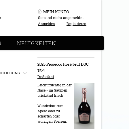
MEIN KONTO
n
Sie sind nicht angemeldet
Anmelden
Registrieren
S
NEUIGKEITEN
2025 Prosecco Rosé brut DOC
75cl
ORTIERUNG
De Stefani
Leicht fruchtig in der
Nase - im Gaumen
prickelnd frisch
Wunderbar zum
Apéro oder zu
scharfen oder
würzigen Speisen.